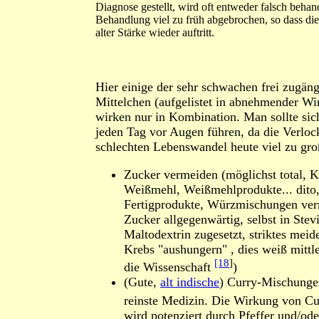
Diagnose gestellt, wird oft entweder falsch behand
Behandlung viel zu früh abgebrochen, so dass die
alter Stärke wieder auftritt.
Hier einige der sehr schwachen frei zugän
Mittelchen (aufgelistet in abnehmender Wi
wirken nur in Kombination. Man sollte sich
jeden Tag vor Augen führen, da die Verlo
schlechten Lebenswandel heute viel zu gro
Zucker vermeiden (möglichst total, K
Weißmehl, Weißmehlprodukte... dito,
Fertigprodukte, Würzmischungen ver
Zucker allgegenwärtig, selbst in Stevia
Maltodextrin zugesetzt, striktes mei
Krebs "aushungern" , dies weiß mittl
[18
]
die Wissenschaft
)
(Gute,
alt indische
) Curry-Mischunge
reinste Medizin. Die Wirkung von C
wird potenziert durch Pfeffer und/od