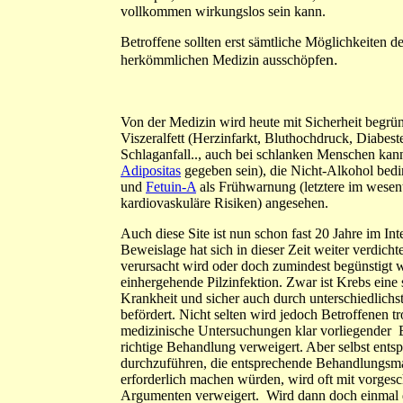
vollkommen wirkungslos sein kann.
Betroffene sollten erst sämtliche Möglichkeiten de
n.
herkömmlichen Medizin ausschöpfe
Von der Medizin wird heute mit Sicherheit begrü
Viszeralfett
(Herzinfarkt, Bluthochdruck, Diabest
Schlaganfall.., auch bei schlanken Menschen kann
Adipositas
gegeben sein),
die Nicht-Alkohol bedi
und
Fetuin-A
als Frühwarnung (letztere im wesent
kardiovaskuläre Risiken) angesehen.
Auch diese Site ist nun schon fast 20 Jahre im Int
Beweislage hat sich in dieser Zeit weiter verdicht
verursacht wird oder doch zumindest begünstigt w
einhergehende Pilzinfektion. Zwar ist Krebs eine
Krankheit und sicher auch durch unterschiedlichs
befördert. Nicht selten wird jedoch Betroffenen tr
medizinische Untersuchungen klar vorliegender 
richtige Behandlung verweigert. Aber selbst ents
durchzuführen, die entsprechende Behandlungs
erforderlich machen würden, wird oft mit vorges
Argumenten verweigert. Wird dann doch einmal d