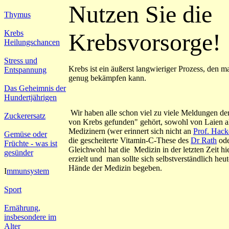
Nutzen Sie die
Thymus
Krebsvorsorge!
Krebs
Heilungschancen
Stress und
Krebs ist ein äußerst langwieriger Prozess, den m
Entspannung
genug bekämpfen kann.
Das Geheimnis der
Hundertjährigen
Wir haben alle schon viel zu viele Meldungen de
Zuckerersatz
von Krebs gefunden" gehört, sowohl von Laien a
Medizinern (wer erinnert sich nicht an
Prof. Hack
Gemüse oder
die gescheiterte Vitamin-C-These des
Dr Rath
od
Früchte - was ist
Gleichwohl hat die Medizin in der letzten Zeit hie
gesünder
erzielt und man sollte sich selbstverständlich heut
Hände der Medizin begeben.
I
mmunsystem
Sport
Ernährung,
insbesondere im
Alter