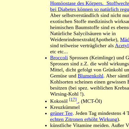
Homöostase des Körpers. Stoffwechs
bei Diabetes können so natürlich regu
Aber selbstverständlich sind nicht nur
exotischen Stoffe medizinisch wirksa
heimischen Baumstoffe sind es ebens
Natürliche Salycilsäuren wie in
Weidenrindenextrakt(Apotheke),
Mäd
sind teilweise verträglicher als
Acetyl
etc etc...
Broccoli
Sprossen (Keimlinge) und G
Sprossen sind z.Z. die wohl wirkungs
Mittel, dicht gefolgt von Grünkohl u
Gemüse und
Blumenkohl
. Aber sämt
Kohlsorten scheinen einen gewissen 
besitzen (bei spez. weiblichen Krebsa
Wirsing-Kohl !).
[17]
Kokosöl
, (MCT-Öl)
Kreuzkümmel
grüner Tee
. Jeden Tag mindestens 4 
echten Zitronen erhöht Wirkung
).
künstliche Vitamine meiden. Außer Vi