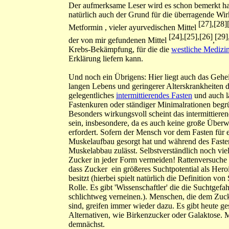
Der aufmerksame Leser wird es schon bemerkt hab
natürlich auch der Grund für die überragende Wi
[27],[28]
Metformin , vieler ayurvedischen Mittel
[24],[25],[26]
[29]
der von mir gefundenen Mittel
,
Krebs-Bekämpfung, für die die
westliche Medizi
Erklärung liefern kann.
Und noch ein Übrigens: Hier liegt auch das Gehe
langen Lebens und geringerer Alterskrankheiten 
gelegentliches
intermittierendes Fasten
und auch l
Fastenkuren oder ständiger Minimalrationen begr
Besonders wirkungsvoll scheint das intermittiere
sein, insbesondere, da es auch keine große Über
erfordert. Sofern der Mensch vor dem Fasten für 
Muskelaufbau gesorgt hat und während des Faste
Muskelabbau zulässt. Selbstverständlich noch viel
Zucker in jeder Form vermeiden! Rattenversuche 
dass Zucker ein größeres Suchtpotential als Her
besitzt (hierbei spielt natürlich die Definition von
Rolle. Es gibt 'Wissenschaftler' die die Suchtgef
schlichtweg verneinen.). Menschen, die dem Zuck
sind, greifen immer wieder dazu. Es gibt heute g
Alternativen, wie Birkenzucker oder Galaktose. 
demnächst.