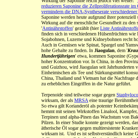
Wirkung der Saponine reicht jedoch viel weiter: "
reduzieren Saponine die Zellproliferationsrate im
vermindern die DNA-Syntheserate verschiedener
Saponine werden heute aufgrund ihrer potenziell 
Wirkung auf die menschliche Gesundheit zu den 
'
Antinährstoffen
' gezählt (hier
Liste Antinährstoff
finden sich in verschiedenen Hülsenfrüchten wie 
Sojabohnen, Luzerne und Kidneybohnen recht ho
Auch in Gemüsen wie Spinat, Spargel und Yamsw
hohe Gehalte zu finden. In
Jiaogulan
, dem '
Krau
Hundertjährigen
' etwa, kommen Saponine (Gype
hoher Konzentration vor. In China, in den Provi
und Guizhou, wird Jiaogulan seit Jahrhunderten 
Einheimischen als Tee und Stärkungsmittel konsum
China, Thailand und Vietnam hat die Nachfrage 
zu erheblichen Eingriffen in die Natur geführt.
Terpenoide
sind teilweise sogar gegen
Staphyloco
wirksam, der als
MRSA
eine traurige Berühmtheit
So etwa gilt Korianderöl als potenter Keimbekämp
hemmt mit seinen Wirkstoffen Linalool, Kampfer
Terpinen und alpha-Pinen das Wachstum von Bak
Pilzen. In einer Studie konnte gezeigt werden, da
ätherische Öl sogar gegen multiresistente Krank
wirksam ist. Und es ist selbstverständlich keine