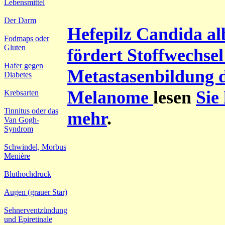
Lebensmittel
Der Darm
Hefepilz Candida al
Fodmaps oder
Gluten
fördert Stoffwechse
Hafer gegen
Metastasenbildung 
Diabetes
Melanome
lesen
Sie
Krebsarten
Tinnitus oder das
mehr
.
Van Gogh-
Syndrom
Schwindel, Morbus
Menière
Bluthochdruck
Augen (grauer Star)
Sehnerventzündung
und Epiretinale