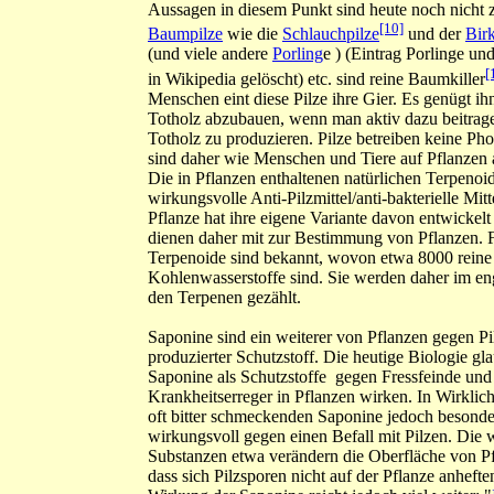
Aussagen in diesem Punkt sind heute noch nicht zu
[10]
Baumpilze
wie die
Schlauchpilze
und der
Bir
(und viele andere
Porling
e ) (Eintrag Porlinge und
[
in Wikipedia gelöscht) etc. sind reine Baumkiller
Menschen eint diese Pilze ihre Gier. Es genügt ih
Totholz abzubauen, wenn man aktiv dazu beitrag
Totholz zu produzieren. Pilze betreiben keine Pho
sind daher wie Menschen und Tiere auf Pflanzen 
Die in Pflanzen enthaltenen natürlichen Terpenoi
wirkungsvolle Anti-Pilzmittel/anti-bakterielle Mitt
Pflanze hat ihre eigene Variante davon entwickelt
dienen daher mit zur Bestimmung von Pflanzen. 
Terpenoide sind bekannt, wovon etwa 8000 reine
Kohlenwasserstoffe sind. Sie werden daher im en
den Terpenen gezählt.
Saponine sind ein weiterer von Pflanzen gegen Pi
produzierter Schutzstoff. Die heutige Biologie gla
Saponine als Schutzstoffe gegen Fressfeinde und
Krankheitserreger in Pflanzen wirken. In Wirklich
oft bitter schmeckenden Saponine jedoch besonde
wirkungsvoll gegen einen Befall mit Pilzen. Die
Substanzen etwa verändern die Oberfläche von Pf
dass sich Pilzsporen nicht auf der Pflanze anheft