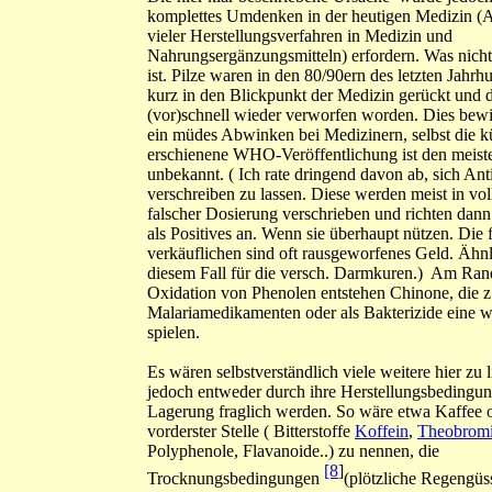
komplettes Umdenken in der heutigen Medizin (A
vieler Herstellungsverfahren in Medizin und
Nahrungsergänzungsmitteln) erfordern. Was nicht
ist. Pilze waren in den 80/90ern des letzten Jahrh
kurz in den Blickpunkt der Medizin gerückt und 
(vor)schnell wieder verworfen worden. Dies bewir
ein müdes Abwinken bei Medizinern, selbst die k
erschienene WHO-Veröffentlichung ist den meist
unbekannt. ( Ich rate dringend davon ab, sich Anti
verschreiben zu lassen. Diese werden meist in v
falscher Dosierung verschrieben und richten dan
als Positives an. Wenn sie überhaupt nützen. Die f
verkäuflichen sind oft rausgeworfenes Geld. Ähnli
diesem Fall für die versch. Darmkuren.) Am Ran
Oxidation von Phenolen entstehen Chinone, die z
Malariamedikamenten oder als Bakterizide eine w
spielen.
Es wären selbstverständlich viele weitere hier zu l
jedoch entweder durch ihre Herstellungsbedingu
Lagerung fraglich werden. So wäre etwa Kaffee 
vorderster Stelle ( Bitterstoffe
Koffein
,
Theobrom
Polyphenole, Flavanoide..) zu nennen, die
[8
]
Trocknungsbedingungen
(plötzliche Regengüss