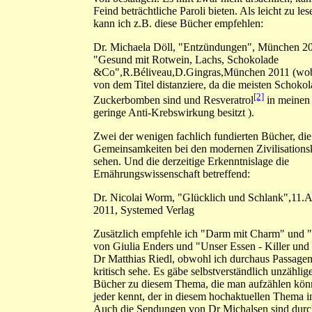
Feind beträchtliche Paroli bieten. Als leicht zu le
kann ich z.B. diese Bücher empfehlen:
Dr. Michaela Döll, "Entzündungen", München 2
"Gesund mit Rotwein, Lachs, Schokolade
&Co",R.Béliveau,D.Gingras,München 2011 (wob
von dem Titel distanziere, da die meisten Schokol
[2]
Zuckerbomben sind und Resveratrol
in meinen
geringe Anti-Krebswirkung besitzt ).
Zwei der wenigen fachlich fundierten Bücher, die
Gemeinsamkeiten bei den modernen Zivilisations
sehen. Und die derzeitige Erkenntnislage die
Ernährungswissenschaft betreffend:
Dr. Nicolai Worm, "Glücklich und Schlank",11.A
2011, Systemed Verlag
Zusätzlich empfehle ich "Darm mit Charm" und 
von Giulia Enders und "Unser Essen - Killer und
Dr Matthias Riedl, obwohl ich durchaus Passagen
kritisch sehe. Es gäbe selbstverständlich unzählig
Bücher zu diesem Thema, die man aufzählen könn
jeder kennt, der in diesem hochaktuellen Thema in
Auch die Sendungen von Dr Michalsen sind dur