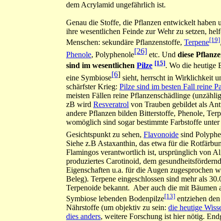
dem Acrylamid ungefährlich ist.
Genau die Stoffe, die Pflanzen entwickelt haben 
ihre wesentlichen Feinde zur Wehr zu setzen, hel
[19]
Menschen: sekundäre Pflanzenstoffe,
Terpene
[26]
Phenole
, Polyphenole
etc. Und
diese Pflanz
[15]
sind im wesentlichen
Pilze
. Wo die heutige 
[6
]
eine Symbiose
sieht, herrscht in Wirklichkeit un
schärfster Krieg:
Pilze sind im besten Fall reine P
meisten Fällen reine Pflanzenschädlinge (unzählig
zB wird
Resveratrol
von Trauben gebildet als Ant
andere Pflanzen bilden Bitterstoffe, Phenole, Ter
womöglich sind sogar bestimmte Farbstoffe unter
Gesichtspunkt zu sehen,
Flavonoide
sind Polyphe
Siehe z.B Astaxanthin, das etwa für die Rotfärbu
Flamingos verantwortlich ist, ursprünglich
von Al
produziertes Carotinoid, dem gesundheitsfördern
Eigenschaften u.a. für die Augen zugesprochen w
Beleg
). Terpene eingeschlossen sind mehr als 30
Terpenoide bekannt. Aber auch die mit Bäumen a
[13]
Symbiose lebenden Bodenpilze
entziehen de
Nährstoffe (um objektiv zu sein:
die heutige Wisse
dies anders
, weitere Forschung ist hier nötig. End