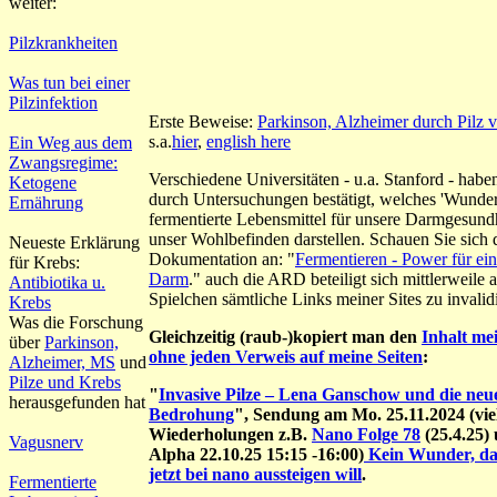
weiter:
Pilzkrankheiten
Was tun bei einer
Pilzinfektion
Erste Beweise:
Parkinson, Alzheimer durch Pilz v
s.a.
hier
,
english
here
Ein Weg aus dem
Zwangsregime:
Verschiedene Universitäten - u.a. Stanford - haben
Ketogene
durch Untersuchungen bestätigt, welches 'Wunder
Ernährung
fermentierte Lebensmittel für unsere Darmgesund
unser Wohlbefinden darstellen. Schauen Sie sich d
Neueste Erklärung
Dokumentation an: "
Fermentieren - Power für ei
für Krebs:
Darm
." auch die ARD beteiligt sich mittlerweile 
Antibiotika u.
Spielchen sämtliche Links meiner Sites zu invalid
Krebs
Was die Forschung
Gleichzeitig (raub-)kopiert man den
Inhalt mei
über
Parkinson,
ohne jeden Verweis auf meine Seiten
:
Alzheimer, MS
und
Pilze und Krebs
"
Invasive Pilze – Lena Ganschow und die neu
herausgefunden hat
Bedrohung
", Sendung am Mo. 25.11.2024 (vie
Wiederholungen z.B.
Nano Folge 78
(25.4.25)
Vagusnerv
Alpha 22.10.25 15:15 -16:00)
Kein Wunder, d
jetzt bei nano aussteigen will
.
Fermentierte