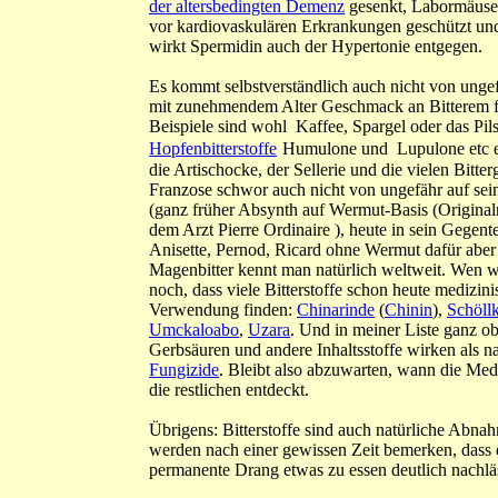
der altersbedingten Demenz
gesenkt, Labormäuse
vor kardiovaskulären Erkrankungen geschützt un
wirkt Spermidin auch der Hypertonie entgegen.
Es kommt selbstverständlich auch nicht von unge
mit zunehmendem Alter Geschmack an Bitterem fi
Beispiele sind wohl Kaffee, Spargel oder das Pils
Hopfenbitterstoffe
Humulone und Lupulone etc et
die Artischocke, der Sellerie und die vielen Bitt
Franzose schwor auch nicht von ungefähr auf sei
(ganz früher Absynth auf Wermut-Basis (Original
dem Arzt Pierre Ordinaire ), heute in sein Gegente
Anisette, Pernod, Ricard ohne Wermut dafür aber
Magenbitter kennt man natürlich weltweit. Wen w
noch, dass viele Bitterstoffe schon heute medizini
Verwendung finden:
Chinarinde
(
Chinin
),
Schöllk
Umckaloabo
,
Uzara
. Und in meiner Liste ganz o
Gerbsäuren und andere Inhaltsstoffe wirken als na
Fungizide
. Bleibt also abzuwarten, wann die Medi
die restlichen entdeckt.
Übrigens: Bitterstoffe sind auch natürliche Abnah
werden nach einer gewissen Zeit bemerken, dass
permanente Drang etwas zu essen deutlich nachläs