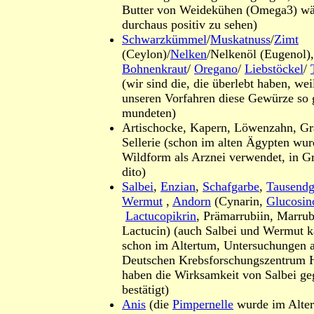
Butter von Weidekühen (Omega3) wä
durchaus positiv zu sehen)
Schwarzkümmel
/
Muskatnuss
/
Zimt
(Ceylon)/
Nelken
/Nelkenöl (Eugenol),
Bohnenkraut
/
Oregano
/
Liebstöckel
/
(wir sind die, die überlebt haben, we
unseren Vorfahren diese Gewürze so 
mundeten)
Artischocke, Kapern, Löwenzahn, Gra
Sellerie (schon im alten Ägypten wur
Wildform als Arznei verwendet, in G
dito)
Salbei
,
Enzian
,
Schafgarbe
,
Tausendg
Wermut
,
Andorn
(Cynarin,
Glucosino
Lactucopikrin
, Prämarrubiin, Marrub
Lactucin) (auch Salbei und Wermut 
schon im Altertum, Untersuchungen 
Deutschen Krebsforschungszentrum 
haben die Wirksamkeit von Salbei g
bestätigt)
Anis
(die
Pimpernelle
wurde im Alte