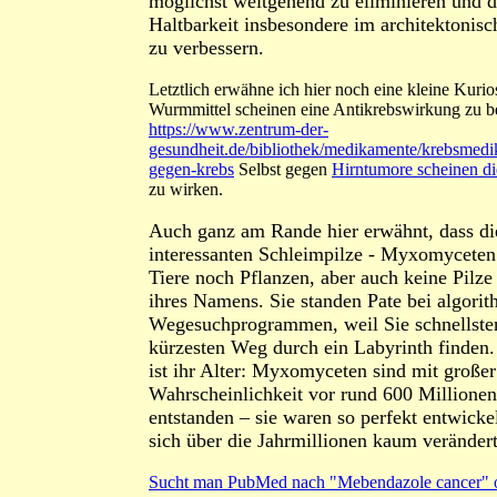
möglichst weitgehend zu eliminieren und d
Haltbarkeit insbesondere im architektonis
zu verbessern.
Letztlich erwähne ich hier noch eine kleine Kurios
Wurmmittel scheinen eine Antikrebswirkung zu be
https://www.zentrum-der-
gesundheit.de/bibliothek/medikamente/krebsmedi
gegen-krebs
Selbst gegen
Hirntumore scheinen d
zu wirken.
Auch ganz am Rande hier erwähnt, dass di
interessanten Schleimpilze - Myxomyceten
Tiere noch Pflanzen, aber auch keine Pilze 
ihres Namens. Sie standen Pate bei algori
Wegesuchprogrammen, weil Sie schnellste
kürzesten Weg durch ein Labyrinth finden
ist ihr Alter: Myxomyceten sind mit großer
Wahrscheinlichkeit vor rund 600 Millionen
entstanden – sie waren so perfekt entwickel
sich über die Jahrmillionen kaum veränder
Sucht man PubMed nach "Mebendazole cancer" 