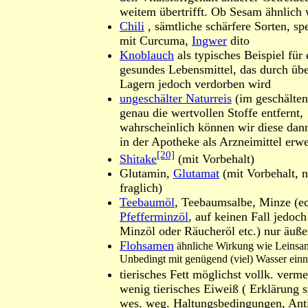
weitem übertrifft. Ob Sesam ähnlich w
Chili
, sämtliche schärfere Sorten, s
mit Curcuma,
Ingwer
dito
Knoblauch
als typisches Beispiel für
gesundes Lebensmittel, das durch üb
Lagern jedoch verdorben wird
ungeschälter Naturreis
(im geschälten
genau die wertvollen Stoffe entfernt,
wahrscheinlich können wir diese dan
in der Apotheke als Arzneimittel erw
[20]
Shitake
(mit Vorbehalt)
Glutamin,
Glutamat
(mit Vorbehalt, 
fraglich)
Teebaumöl
, Teebaumsalbe, Minze (ec
Pfefferminzöl
, auf keinen Fall jedoc
Minzöl oder Räucheröl etc.) nur äußer
Flohsamen
ähnliche Wirkung wie Leinsa
Unbedingt mit genügend (viel) Wasser ein
tierisches Fett möglichst vollk. verm
wenig tierisches Eiweiß ( Erklärung s
wes. weg. Haltungsbedingungen, Anti