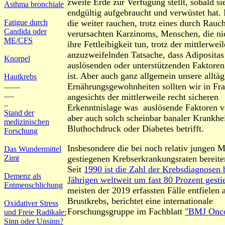
zweite Erde zur Verfügung stellt, sobald sie
Asthma bronchiale
endgültig aufgebraucht und verwüstet hat.
die weiter rauchen, trotz eines durch Rauc
Fatigue durch
Candida oder
verursachten Karzinoms, Menschen, die ni
ME/CFS
ihre Fettleibigkeit tun, trotz der mittlerwei
anzuzweifelnden Tatsache, dass Adipositas 
Knorpel
auslösenden oder unterstützenden Faktoren
ist. Aber auch ganz allgemein unsere alltäg
Hautkrebs
Ernährungsgewohnheiten sollten wir in Frag
........
.....
angesichts der mittlerweile recht sicheren
..
Erkenntnislage was auslösende Faktoren v
Stand der
aber auch solch scheinbar banaler Krankhe
medizinischen
Bluthochdruck oder Diabetes betrifft.
Forschung
Insbesondere die bei noch relativ jungen 
Das Wundermittel
gestiegenen Krebserkrankungsraten bereite
Zimt
Seit
1990 ist die Zahl der Krebsdiagnosen 
Demenz als
Jährigen weltweit um fast 80 Prozent gesti
Entmenschlichung
meisten der 2019 erfassten Fälle entfielen 
Brustkrebs, berichtet eine internationale
Oxidativer Stress
Forschungsgruppe im Fachblatt
"BMJ Onc
und Freie Radikale:
Sinn oder Unsinn?