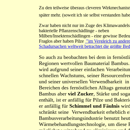
Zu den teilweise überaus cleveren Wirkmechanism
später mehr. (soweit ich sie selbst verstanden habe.
Zwar haben nicht nur im Zuge des Klimawandels
bakterielle Pflanzenschädlinge - neben
Milben/Insektenschädlingen - eine gewisse Bedeu
Fraglos aber haben Pilze
"im Vergleich zu ander
Schadursachen weltweit betrachtet die größte Be
So auch zu beobachten bei dem in fernöstl
Regionen wertvollen Baumaterial Bambus
wird aufgrund seiner einfachen Verarbeitun
schnellen Wachstums, seiner Resourcenfre
und seiner universellen Verwendbarkeit in
Bereichen des fernöstlichen Alltags genutz
Bambus aber
viel Zucker
, Stärke und sog
enthält, ist er anfällig für Pilze und Bakte
er anfällig für
Schimmel und Fäulnis
wird
schränkt seine Verwendbarkeit erheblich e
Bambusverarbeitungsindustrie benutzt heut
Wärmebehandlungstechnologie, um diese 