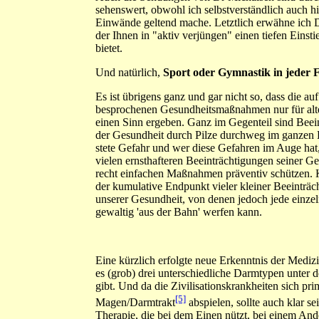
sehenswert, obwohl ich selbstverständlich auch h
Einwände geltend mache. Letztlich erwähne ich 
der Ihnen in "aktiv verjüngen" einen tiefen Einst
bietet.
Und natürlich,
Sport oder Gymnastik in jeder
Es ist übrigens ganz und gar nicht so, dass die auf
besprochenen Gesundheitsmaßnahmen nur für al
einen Sinn ergeben. Ganz im Gegenteil sind Beei
der Gesundheit durch Pilze durchweg im ganzen 
stete Gefahr und wer diese Gefahren im Auge hat,
vielen ernsthafteren Beeinträchtigungen seiner G
recht einfachen Maßnahmen präventiv schützen. K
der kumulative Endpunkt vieler kleiner Beeinträ
unserer Gesundheit, von denen jedoch jede einzel
gewaltig 'aus der Bahn' werfen kann.
Eine kürzlich erfolgte neue Erkenntnis der Medizi
es (grob) drei unterschiedliche Darmtypen unter
gibt. Und da die Zivilisationskrankheiten sich pri
[5]
Magen/Darmtrakt
abspielen, sollte auch klar se
Therapie, die bei dem Einen nützt, bei einem And