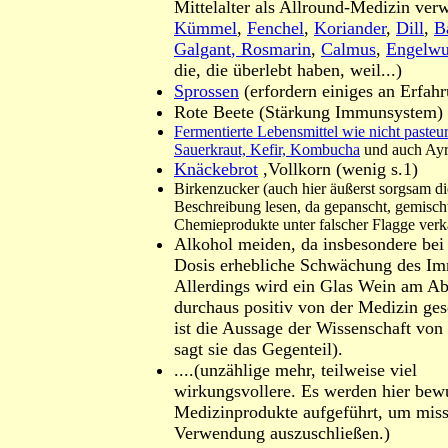
Mittelalter als Allround-Medizin ver
Kümmel
,
Fenchel
,
Koriander
,
Dill
,
B
Galgant
, Rosmarin
,
Calmus
,
Engelwu
die, die überlebt haben, weil...)
Sprossen
(erfordern einiges an Erfah
Rote Beete (Stärkung Immunsystem)
Fermentierte Lebensmittel wie nicht pasteur
Sauerkraut, Kefir, Kombucha
und auch Ay
Knäckebrot
,Vollkorn (wenig s.1)
Birkenzucker (auch hier äußerst sorgsam di
Beschreibung lesen, da gepanscht, gemisch
Chemieprodukte unter falscher Flagge verk
Alkohol meiden, da insbesondere bei
Dosis erhebliche Schwächung des I
Allerdings wird ein Glas Wein am A
durchaus positiv von der Medizin ges
ist die Aussage der Wissenschaft von
sagt sie das Gegenteil).
....(unzählige mehr, teilweise viel
wirkungsvollere. Es werden hier bew
Medizinprodukte aufgeführt, um miss
Verwendung auszuschließen.)