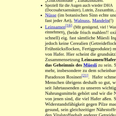
„Glucosinolate“, Zusatznutzen.
Speziell für die Augen auch wieder DHA
(Docosahexaensäure), Lutein, Zeaxanthin, 
Nüsse
(im botanischen Sinn echte un
fast jeder Art),
Walnuss
,
Mandeln
(!)
[16]
Leinsamen
(
Mit genügend, viel ! Was
einnehmen
), (beide frisch mahlen!! ox
schnell) eig. fast sämtliche Müesli In
jedoch keine Cerealien (Getreidefloc
Frühstücksflocken, Fertigprodukte) 
von Hafer. Hier scheint die grundsätz
Zusammensetzung
Leinsamen/Hafer
das Geheimnis des
Müesli
zu sein. 
mehr, insbesondere zu dem scheinbar
[21]
Paradoxon Rosinen
. Hafer schme
Menschen übrigens deshalb so gut, we
seit Jahrtausenden zu unseren wichtig
Nahrungsmitteln gehört und wir di
von jenen sind, die viel Hafer aßen. 
Widerstandsfähigkeit gegen Pilze mac
gesund, sein gleichzeitiger Nährstoff
den Vitalstoffgehalt anderer Getreide