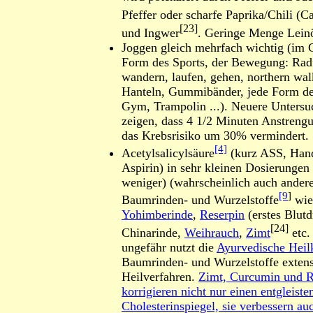
Pfeffer oder scharfe Paprika/Chili (C
[23]
und Ingwer
. Geringe Menge Lein
Joggen gleich mehrfach wichtig (im 
Form des Sports, der Bewegung: Rad
wandern, laufen, gehen, northern wa
Hanteln, Gummibänder, jede Form de
Gym, Trampolin ...). Neuere Unters
zeigen, dass 4 1/2 Minuten Anstreng
das Krebsrisiko um 30% vermindert.
[4]
Acetylsalicylsäure
(kurz ASS, Han
Aspirin) in sehr kleinen Dosierunge
weniger) (wahrscheinlich auch ander
[9
]
Baumrinden- und Wurzelstoffe
wie
Yohimberinde
,
Reserpin
(erstes Blutd
[24]
Chinarinde,
Weihrauch
,
Zimt
etc.
ungefähr nutzt die
Ayurvedische Heil
Baumrinden- und Wurzelstoffe extens
Heilverfahren.
Zimt, Curcumin und R
korrigieren nicht nur einen entgleiste
Cholesterinspiegel, sie verbessern au