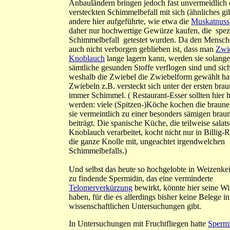
Anbauländern bringen jedoch fast unvermeidlich 
versteckten Schimmelbefall mit sich (ähnliches gilt
andere hier aufgeführte, wie etwa die
Muskatnuss
daher nur hochwertige Gewürze kaufen, die spezi
Schimmelbefall getestet wurden. Da den Mensche
auch nicht verborgen geblieben ist, dass man
Zwi
Knoblauch
lange lagern kann, werden sie solange 
sämtliche gesunden Stoffe verflogen sind und sich
weshalb die Zwiebel die Zwiebelform gewählt hat
Zwiebeln z.B. versteckt sich unter der ersten brau
immer Schimmel. ( Restaurant-Esser sollten hier h
werden: viele (Spitzen-)Köche kochen die braune
sie vermeintlich zu einer besonders sämigen bra
beiträgt. Die spanische Küche, die teilweise salat
Knoblauch verarbeitet, kocht nicht nur in Billig-R
die ganze Knolle mit, ungeachtet irgendwelchen
Schimmelbefalls.)
Und selbst das heute so hochgelobte in Weizenke
zu findende Spermidin, das eine verminderte
Telomerverkürzung
bewirkt, könnte hier seine W
haben, für die es allerdings bisher keine Belege in
wissenschaftlichen Untersuchungen gibt.
In Untersuchungen mit Fruchtfliegen hatte
Spermi