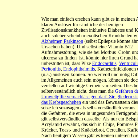
Wie man einfach ersehen kann gibt es in meinen
klaren Auslöser für sämtliche der heutigen
Zivilisationskrankheiten inklusive Diabetes und K
auch solcher scheinbar exotischen Krankheiten w
Alzheimer, Parkinson
(selbst Epilepsie könnte äh
Ursachen haben). Und selbst eine Vitamin B12
Aufnahmestörung, wie sie bei Morbus Crohn u
ulcerosa
zu finden ist, könnte hier ihren Grund h
unbestritten ist, dass Pilze
Endocarditis
,
Ventriculi
Peritonitis
,
Endophthalmitis
, Katheterinfektionen
(u.a.) auslösen können. So wertvoll und nötig Di
im Allgemeinen auch sein mögen, können sie doch
verstellen auf wichtige Gemeinsamkeiten. Dies he
selbstverständlich nicht, dass man die
Gefahren d
Umweltgifte vernachlässigen darf. Sie gliedern sic
das Krebsgeschehen
ein und das Bewusstsein die
setze ich sozusagen als selbstverständlich voraus
die Gefahren, die etwa in ungesunden Fertigprodu
gilt selbstverständlich dasselbe. Als nur ein Beispie
Acrylamid erwähnt, das sich in Chips, Pommes Fr
Kräcker, Toast- und Knäckebrot, Cerealien, Kaffe
Nach heutigem Wissen gibt es keinen unteren Gr