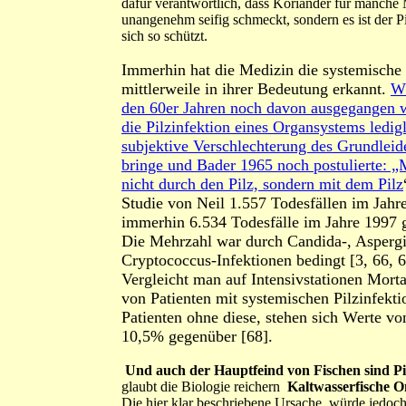
dafür verantwortlich, dass Koriander für manch
unangenehm seifig schmeckt, sondern es ist der Pil
sich so schützt.
Immerhin hat die Medizin die systemische 
mittlerweile in ihrer Bedeutung erkannt.
Wä
den 60er Jahren noch davon ausgegangen 
die Pilzinfektion eines Organsystems ledigl
subjektive Verschlechterung des Grundleid
bringe und Bader 1965 noch postulierte: „M
nicht durch den Pilz, sondern mit dem Pilz
Studie von Neil 1.557 Todesfällen im Jahr
immerhin 6.534 Todesfälle im Jahre 1997 
Die Mehrzahl war durch Candida-, Aspergi
Cryptococcus-Infektionen bedingt [3, 66, 6
Vergleicht man auf Intensivstationen Morta
von Patienten mit systemischen Pilzinfekt
Patienten ohne diese, stehen sich Werte v
10,5% gegenüber [68].
Und auch der Hauptfeind von Fischen sind Pi
glaubt die Biologie reichern
Kaltwasserfische 
Die hier klar beschriebene Ursache würde jedoch